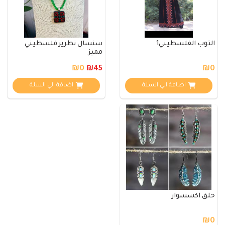
الثوب الفلسطيني1
سنسال تطريز فلسطيني
مميز
₪0
₪0
₪45
اضافة الي السلة
اضافة الي السلة
حلق اكسسوار
₪0